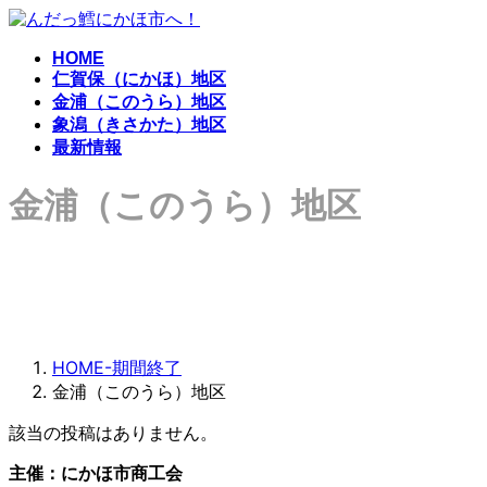
コ
ナ
ン
ビ
HOME
テ
ゲ
仁賀保（にかほ）地区
ン
ー
金浦（このうら）地区
ツ
シ
象潟（きさかた）地区
へ
ョ
最新情報
ス
ン
キ
に
金浦（このうら）地区
ッ
移
プ
動
HOME-期間終了
金浦（このうら）地区
該当の投稿はありません。
主催：にかほ市商工会