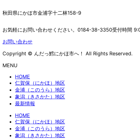
秋田県にかほ市金浦字十二林158-9
お気軽にお問い合わせください。
0184-38-3350
受付時間 9:0
お問い合わせ
Copyright © んだっ鱈にかほ市へ！ All Rights Reserved.
MENU
HOME
仁賀保（にかほ）地区
金浦（このうら）地区
象潟（きさかた）地区
最新情報
HOME
仁賀保（にかほ）地区
金浦（このうら）地区
象潟（きさかた）地区